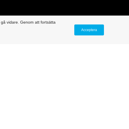
, La Raja
t gå vidare. Genom att fortsätta
Acceptera