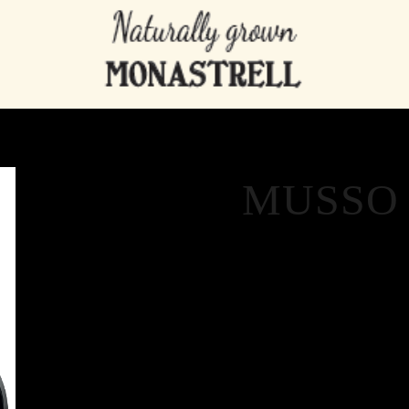
MUSSO
Ursprungsland: Spanie
Ekologiskt: Ja
Veganskt: Ja