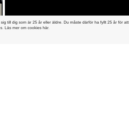
Format/storlek 75 cl
Region/Område: Jumilla
g till dig som är 25 år eller äldre. Du måste därför ha fyllt 25 år för at
s. Läs mer om cookies här.
Typ av vin: Rött vin
Druva: Monastrell
Volym % 13,5
Syrlighet: 5,7 g/L
pH: 3,59
Restsocker: 5,5 g/L