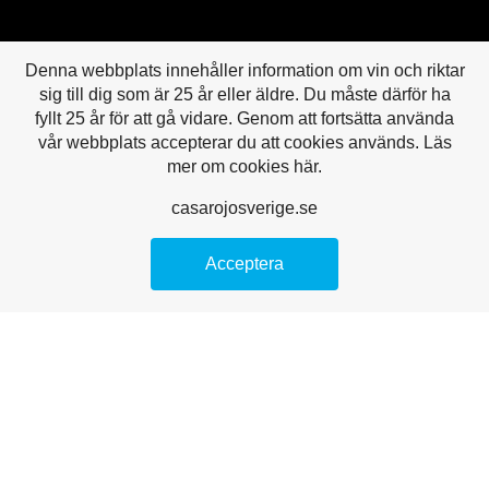
Denna webbplats innehåller information om vin och riktar
sig till dig som är 25 år eller äldre. Du måste därför ha
fyllt 25 år för att gå vidare. Genom att fortsätta använda
vår webbplats accepterar du att cookies används. Läs
mer om cookies här.
This is a headline
casarojosverige.se
Acceptera
This is a paragraph. To edit this paragraph, highlight the text
and replace it with your own fresh content. Moving this text
widget is no problem. Simply drag and drop the widget to
your area of choice. Use this space to tell site visitors about
your business and story.